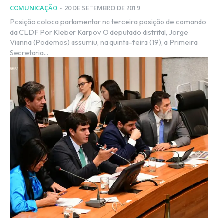
COMUNICAÇÃO
-
20 DE SETEMBRO DE 2019
Posição coloca parlamentar na terceira posição de comando
da CLDF Por Kleber Karpov O deputado distrital, Jorge
Vianna (Podemos) assumiu, na quinta-feira (19), a Primeira
Secretaria...