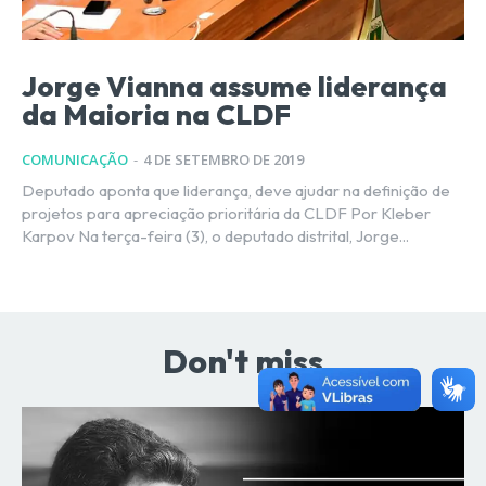
Jorge Vianna assume liderança
da Maioria na CLDF
COMUNICAÇÃO
-
4 DE SETEMBRO DE 2019
Deputado aponta que liderança, deve ajudar na definição de
projetos para apreciação prioritária da CLDF Por Kleber
Karpov Na terça-feira (3), o deputado distrital, Jorge...
Don't miss