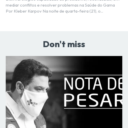
mediar conflitos e resolver problemas na Saúde do Gama
Por Kleber Karpov Na noite de quarta-feira (21), o...
Don't miss