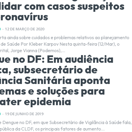
lidar com casos suspeitos
ronavírus
O
-
12 DE MARÇO DE 2020
ta ainda sobre cuidados e problemas relativos ao planejamento
Nesta quinta-feira (12/Mar), o
rital, Jorge Vianna (Podemos),...
e no DF: Em audiência
ca, subsecretário de
ância Sanitária aponta
emas e soluções para
ater epidemia
O
-
19 DE JUNHO DE 2019
ie Dengue no DF, em que Subsecretário de Vigilância à Saúde fala,
pública da CLDF, os principais fatores de aumento...