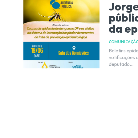
Jorge
públi
da ep
COMUNICAÇÃ
Boletins epid
notificações de dengue na
deputado...