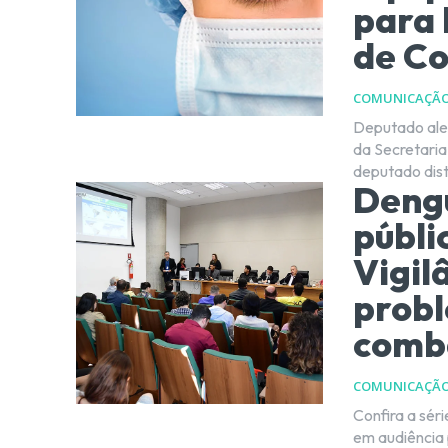
para 
de Co
COMUNICAÇÃ
Deputado aler
da Secretaria de Saúde Por Kleber Karpov 
deputado dist
Dengu
públi
Vigil
probl
comb
COMUNICAÇÃ
Confira a sér
em audiência 