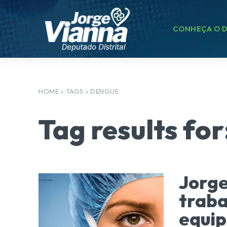
CONHEÇA O D
HOME
TAGS
DENGUE
Tag results for
Jorge
traba
equi