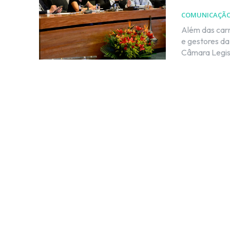
COMUNICAÇÃ
Além das carr
e gestores da Saúde Por Kleber Karpov Na manh
Câmara Legisl