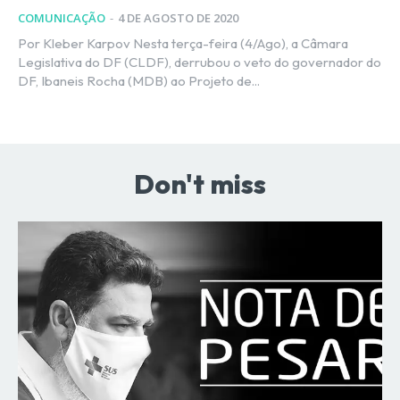
COMUNICAÇÃO
-
4 DE AGOSTO DE 2020
Por Kleber Karpov Nesta terça-feira (4/Ago), a Câmara
Legislativa do DF (CLDF), derrubou o veto do governador do
DF, Ibaneis Rocha (MDB) ao Projeto de...
Don't miss