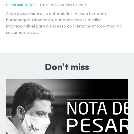
COMUNICAÇÃO
-
19 DE NOVEMBRO DE 2019
Além de servidores e autoridades, Vianna também
homenageou doadores, por considerar um pilar
imprescindível para o sucesso do Hemocentro ao atuar no
salvamento de...
Don't miss