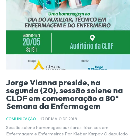
Jorge Vianna preside, na
segunda (20), sessão solene na
CLDF em comemoração a 80ª
Semana da Enfermagem
COMUNICAÇÃO
-
17 DE MAIO DE 2019
Sessão solene homenageia auxiliares, técnicos em
Enfermagem e Enfermeiros Por Kleber Karpov O deputado