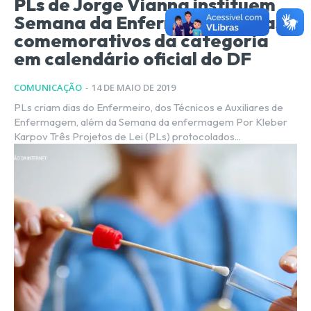
PLs de Jorge Vianna instituem
Semana da Enfermagem e dias
comemorativos da categoria
em calendário oficial do DF
COMUNICAÇÃO
-
14 DE MAIO DE 2019
PLs criam dias do Enfermeiro, dos Técnicos e Auxiliares de
Enfermagem, além da Semana da enfermagem Por Kleber
Karpov Três Projetos de Lei (PLs) protocolados...