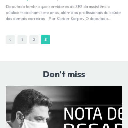
Deputado lembra que servidores da SES da assistência
pública trabalham sete anos, além dos profissionais de saúde
das demais carreiras Por Kleber Karpov O deputado...
1
2
3
Don't miss