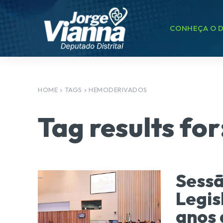
CONHEÇA O D
HOME
TAGS
HEMODERIVADOS
Tag results for
Sessã
Legis
anos