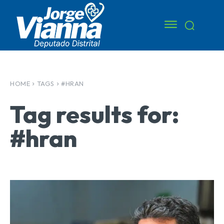
HOME
TAGS
#HRAN
Tag results for:
#hran