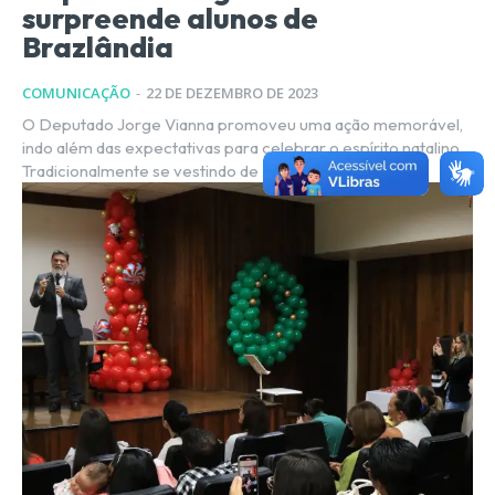
surpreende alunos de
Brazlândia
COMUNICAÇÃO
-
22 DE DEZEMBRO DE 2023
O Deputado Jorge Vianna promoveu uma ação memorável,
indo além das expectativas para celebrar o espírito natalino.
Tradicionalmente se vestindo de Papai Noel e...