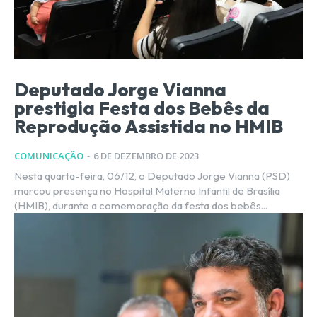
Deputado Jorge Vianna
prestigia Festa dos Bebês da
Reprodução Assistida no HMIB
COMUNICAÇÃO
-
6 DE DEZEMBRO DE 2023
Nesta quarta-feira, 06/12, o Deputado Jorge Vianna (PSD)
marcou presença no Hospital Materno Infantil de Brasília
(HMIB), durante a comemoração da festa dos bebês...