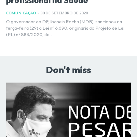
profissional na Saúde
COMUNICAÇÃO
-
30 DE SETEMBRO DE 2020
O governador do DF, Ibaneis Rocha (MDB), sancionou na
terça-feira (29) a Lei nº 6.690, originária do Projeto de Lei
(PL) nº 883/2020, de...
Don't miss