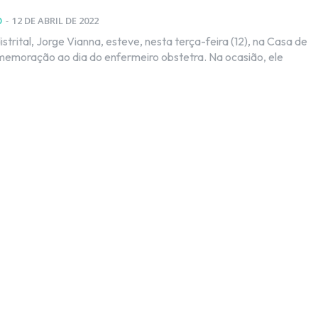
O
-
12 DE ABRIL DE 2022
trital, Jorge Vianna, esteve, nesta terça-feira (12), na Casa de
emoração ao dia do enfermeiro obstetra. Na ocasião, ele