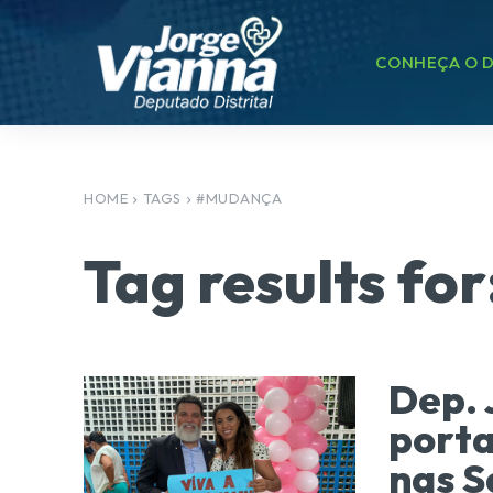
CONHEÇA O D
HOME
TAGS
#MUDANÇA
Tag results for
Dep. 
porta
nas S