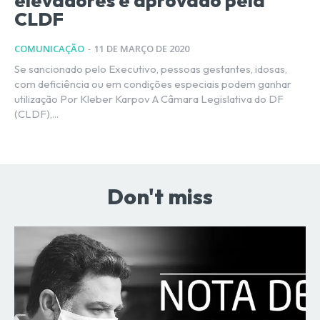
elevadores é aprovado pela
CLDF
COMUNICAÇÃO
-
11 DE MARÇO DE 2020
Se sancionado pelo Executivo, pessoas gestantes, idosas,
com deficiência ou em condições especiais podem ganhar
utilização Por Kleber Karpov A Câmara Legislativa do DF
(CLDF),...
Don't miss