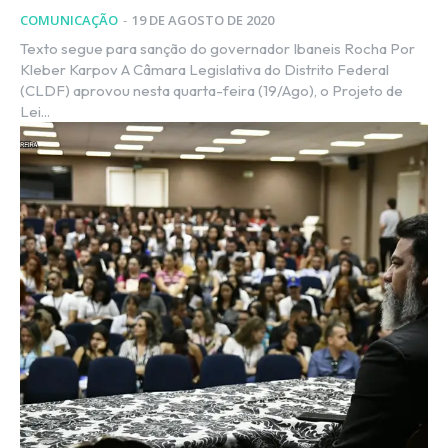
COMUNICAÇÃO
-
19 DE AGOSTO DE 2020
Texto segue para sanção do governador Ibaneis Rocha Por
Kleber Karpov A Câmara Legislativa do Distrito Federal
(CLDF) aprovou nesta quarta-feira (19/Ago), o Projeto de
Lei...