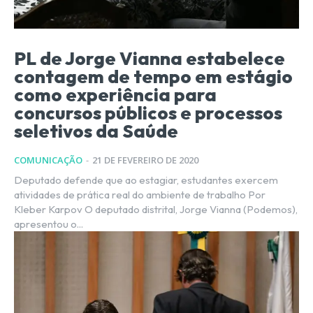
PL de Jorge Vianna estabelece
contagem de tempo em estágio
como experiência para
concursos públicos e processos
seletivos da Saúde
COMUNICAÇÃO
-
21 DE FEVEREIRO DE 2020
Deputado defende que ao estagiar, estudantes exercem
atividades de prática real do ambiente de trabalho Por
Kleber Karpov O deputado distrital, Jorge Vianna (Podemos),
apresentou o...