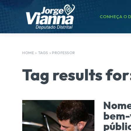
CONHEÇA O D
HOME
TAGS
PROFESSOR
Tag results for
Nomea
bem-v
públi