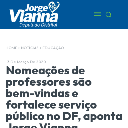
HOME
NOTÍCIAS
EDUCAÇÃO
3 De Março De 2020
Nomeações de
professores são
bem-vindas e
fortalece serviço
público no DF, aponta
Jorge Vianna