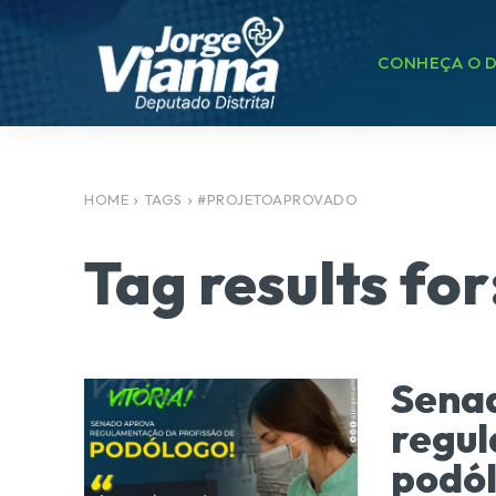
CONHEÇA O D
HOME
TAGS
#PROJETOAPROVADO
Tag results for
Senad
regul
podól