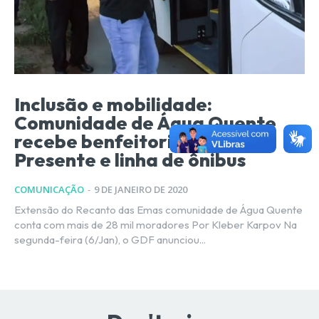
Inclusão e mobilidade:
Comunidade de Água Quente
recebe benfeitorias do GDF
Presente e linha de ônibus
COMUNICAÇÃO
-
9 DE JANEIRO DE 2020
Extensão do Recanto das Emas comunidade de Água Quente
conta com mais de 28 mil moradores Por Kleber Karpov Na
segunda-feira (6/Jan), o GDF anunciou...