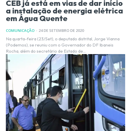
CEB já está em vias de dar início
a instalação de energia elétrica
em Água Quente
COMUNICAÇÃO
-
24 DE SETEMBRO DE 2020
Na quarta-feira (23/Set), o deputado distrital, Jorge Vianna
(Podemos), se reuniu com o Governador do DF Ibaneis
Rocha, além do secretário de Estado de...