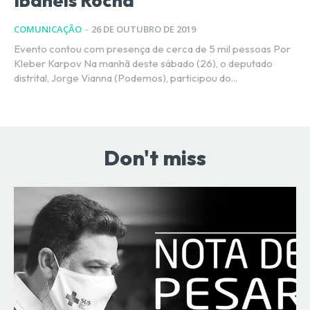
Ibaneis Rocha
COMUNICAÇÃO
-
26 DE OUTUBRO DE 2019
Evento contou com presença de cerca de 5 mil pessoas Por
Kleber Karpov Na manhã deste sábado (26), o deputado
distrital, Jorge Vianna (Podemos), participou do...
Don't miss