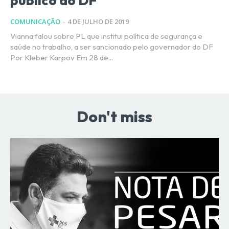
público do DF
COMUNICAÇÃO
-
4 DE JULHO DE 2019
Vianna falou sobre PL que institui política de segurança e
saúde no trabalho, a ser sancionado pelo governador do DF
Por Kleber Karpov Em 28 de...
Don't miss