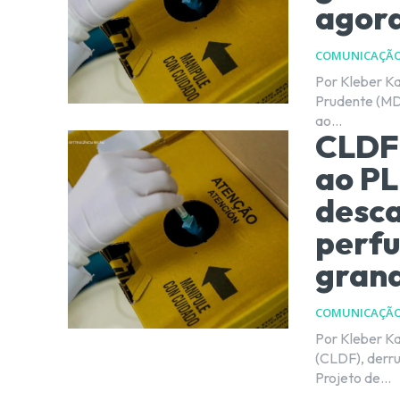
agora
COMUNICAÇÃ
Por Kleber Karpov O presidente da Câmara Legislativa
Prudente (MDB
ao...
CLDF 
ao PL
desca
perfu
grand
COMUNICAÇÃ
Por Kleber Karpov Nesta terça-feira (4/Ago), a Câma
(CLDF), derru
Projeto de...