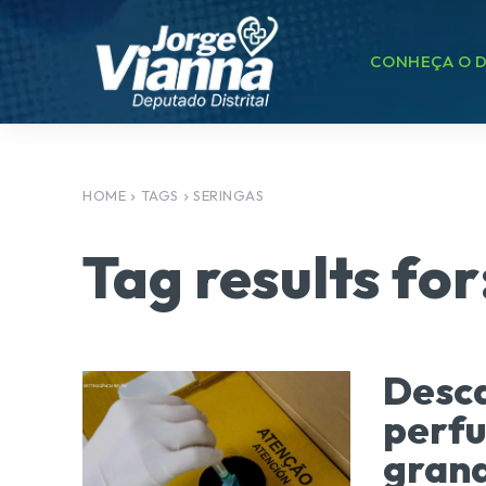
CONHEÇA O D
HOME
TAGS
SERINGAS
Tag results for
Desca
perfu
grand