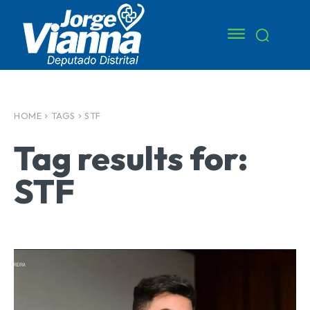
HOME
TAGS
STF
Tag results for:
STF