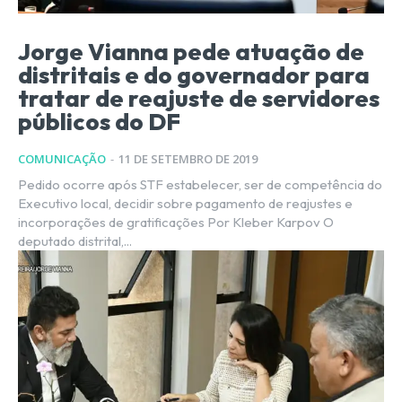
Jorge Vianna pede atuação de
distritais e do governador para
tratar de reajuste de servidores
públicos do DF
COMUNICAÇÃO
-
11 DE SETEMBRO DE 2019
Pedido ocorre após STF estabelecer, ser de competência do
Executivo local, decidir sobre pagamento de reajustes e
incorporações de gratificações Por Kleber Karpov O
deputado distrital,...