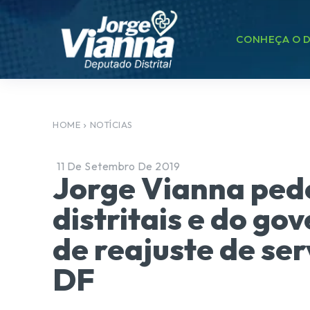
CONHEÇA O D
HOME
NOTÍCIAS
11 De Setembro De 2019
Jorge Vianna ped
distritais e do go
de reajuste de ser
DF