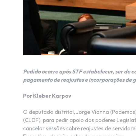
Pedido ocorre após STF estabelecer, ser de c
pagamento de reajustes e incorporações de g
Por Kleber Karpov
O deputado distrital, Jorge Vianna (Podemos)
(CLDF), para pedir apoio dos poderes Legislat
cancelar sessões sobre reajustes de servidore