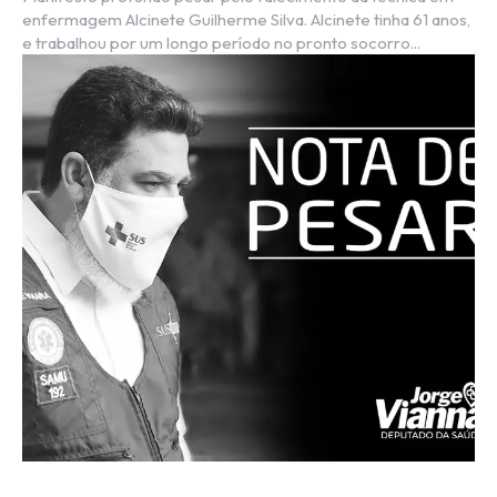
enfermagem Alcinete Guilherme Silva. Alcinete tinha 61 anos,
e trabalhou por um longo período no pronto socorro...