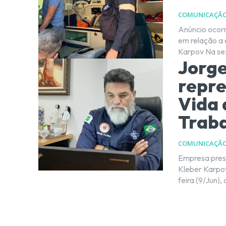
COMUNICAÇÃ
Anúncio ocorr
em relação a e
Karpov N
Jorge
repre
Vida 
Trab
COMUNICAÇÃ
Empresa prest
Kleber Karpov Na sessão da Câmara Legislativa do DF (CLDF), desta
feira (9/Jun), o