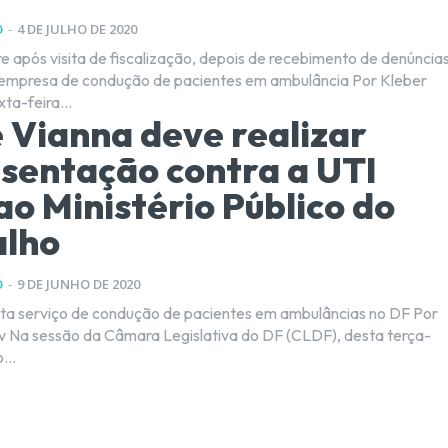
O
-
4 DE JULHO DE 2020
e após visita de fiscalização, depois de recebimento de denúncia
mpresa de condução de pacientes em ambulância Por Kleber
a sexta-feira...
 Vianna deve realizar
sentação contra a UTI
ao Ministério Público do
alho
O
-
9 DE JUNHO DE 2020
a serviço de condução de pacientes em ambulâncias no DF Por
 terça-
...