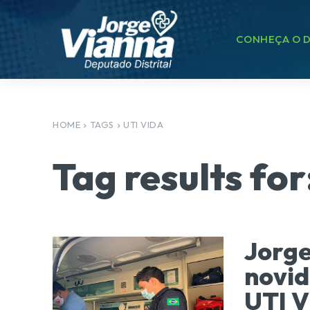
CONHEÇA O D
HOME
TAGS
UTI VIDA
Tag results for
Jorge
novid
UTI V