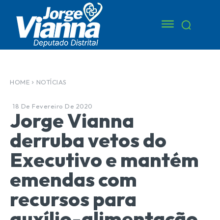
HOME
NOTÍCIAS
18 De Fevereiro De 2020
Jorge Vianna
derruba vetos do
Executivo e mantém
emendas com
recursos para
auxílio-alimentação,