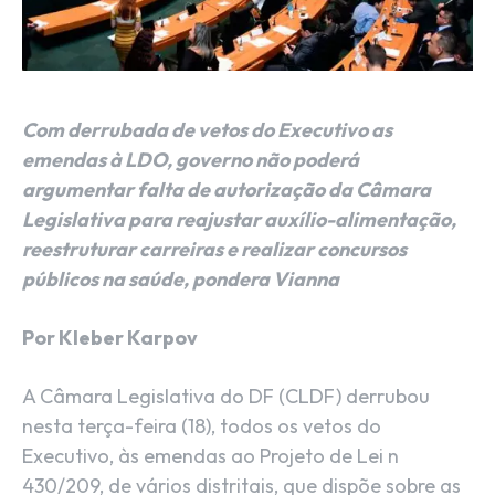
Com derrubada de vetos do Executivo as
emendas à LDO, governo não poderá
argumentar falta de autorização da Câmara
Legislativa para reajustar auxílio-alimentação,
reestruturar carreiras e realizar concursos
públicos na saúde, pondera Vianna
Por Kleber Karpov
A Câmara Legislativa do DF (CLDF) derrubou
nesta terça-feira (18), todos os vetos do
Executivo, às emendas ao Projeto de Lei n
430/209, de vários distritais, que dispõe sobre as