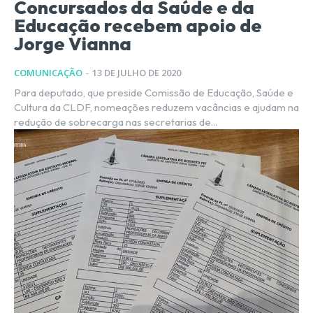
Concursados da Saúde e da
Educação recebem apoio de
Jorge Vianna
COMUNICAÇÃO
-
13 DE JULHO DE 2020
Para deputado, que preside Comissão de Educação, Saúde e
Cultura da CLDF, nomeações reduzem vacâncias e ajudam na
redução de sobrecarga nas secretarias de...