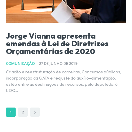
Jorge Vianna apresenta
emendas à Lei de Diretrizes
Orçamentárias de 2020
COMUNICAÇÃO
-
27 DE JUNHO DE 2019
Criação e reestruturação de carreiras, Concursos públicos,
incorporação da GATA e reajuste do auxílio-alimentação,
estão entre as destinações de recursos, pelo deputado, à
LDO...
1
2