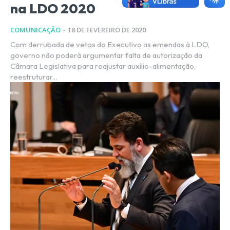
na LDO 2020
COMUNICAÇÃO
-
18 DE FEVEREIRO DE 2020
Com derrubada de vetos do Executivo as emendas à LDO,
governo não poderá argumentar falta de autorização da
Câmara Legislativa para reajustar auxílio-alimentação,
reestruturar...