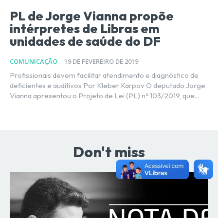
PL de Jorge Vianna propõe
intérpretes de Libras em
unidades de saúde do DF
COMUNICAÇÃO
-
19 DE FEVEREIRO DE 2019
Profissionais devem facilitar atendimento e diagnóstico de
deficientes e auditivos Por Kleber Karpov O deputado Jorge
Vianna apresentou o Projeto de Lei (PL) nº 103/2019, que...
Don't miss