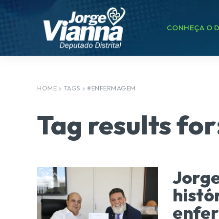
CONHEÇA O D
HOME
TAGS
#ENFERMAGEM
Tag results for
Jorge
histó
enfe