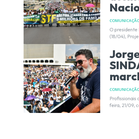
Naci
COMUNICAÇÃ
O presidente L
(18/04), Proj
Jorge
SIND
marc
COMUNICAÇÃ
Profissionais
feira, 21/09, 