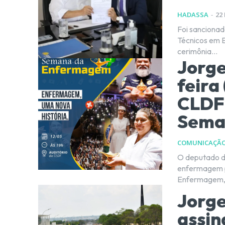
HADASSA
-
22
Foi sancionad
Técnicos em 
cerimônia...
Jorge
feira
CLDF
Sema
COMUNICAÇÃ
O deputado di
enfermagem p
Enfermagem, a
Jorg
assin