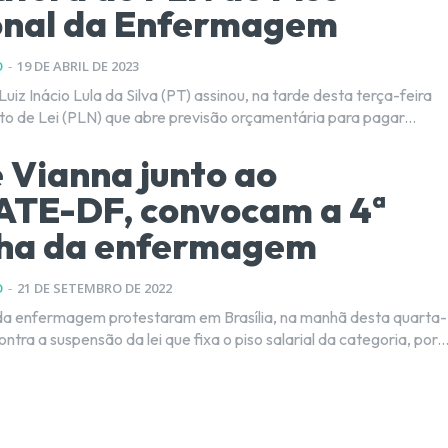
onal da Enfermagem
O
-
19 DE ABRIL DE 2023
uiz Inácio Lula da Silva (PT) assinou, na tarde desta terça-feira
eto de Lei (PLN) que abre previsão orçamentária para pagar...
 Vianna junto ao
ATE-DF, convocam a 4ª
ha da enfermagem
O
-
21 DE SETEMBRO DE 2022
 da enfermagem protestaram em Brasília, na manhã desta quarta-
contra a suspensão da lei que fixa o piso salarial da categoria, por..