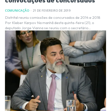
convocações de concursados
COMUNICAÇÃO
-
21 DE FEVEREIRO DE 2019
Distrital reuniu comissões de concursados de 2014 e 2018
Por Kleber Karpov Na manhã desta quinta-feira (21), o
deputado Jorge Vianna se reuniu com o secretário...