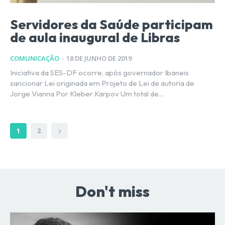
Servidores da Saúde participam
de aula inaugural de Libras
COMUNICAÇÃO
-
18 DE JUNHO DE 2019
Iniciativa da SES-DF ocorre, após governador Ibaneis
sancionar Lei originada em Projeto de Lei de autoria de
Jorge Vianna Por Kleber Karpov Um total de...
1
2
Don't miss