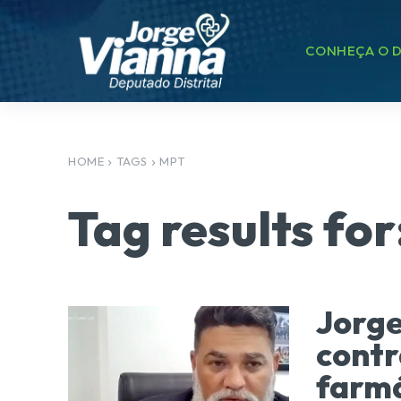
CONHEÇA O D
HOME
TAGS
MPT
Tag results for
Jorge
contr
farmá