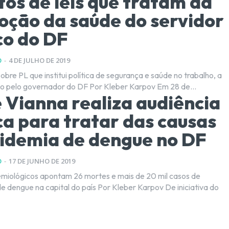
tos de leis que tratam da
ção da saúde do servidor
co do DF
O
-
4 DE JULHO DE 2019
obre PL que institui política de segurança e saúde no trabalho, a
ser sancionado pelo governador do DF Por Kleber Karpov Em 28 de...
 Vianna realiza audiência
ca para tratar das causas
idemia de dengue no DF
O
-
17 DE JUNHO DE 2019
emiológicos apontam 26 mortes e mais de 20 mil casos de
 capital do país Por Kleber Karpov De iniciativa do