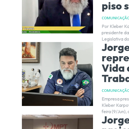
piso 
COMUNICAÇÃ
Por Kleber Karpov O deputado distrital, Jorge Viann
presidente d
Legislativa do
Jorge
repre
Vida 
Trab
COMUNICAÇÃ
Empresa prest
Kleber Karpov Na sessão da Câmara Legislativa do DF (CLDF), desta
feira (9/Jun), o
Jorge