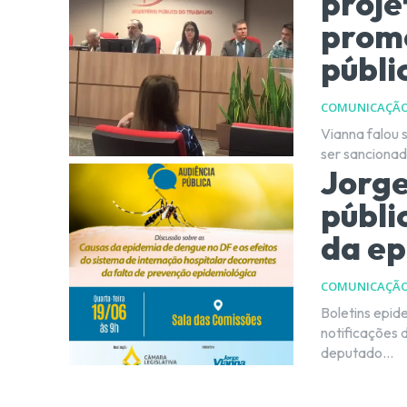
proje
promo
públi
COMUNICAÇÃ
Vianna falou s
Jorge
públi
da ep
COMUNICAÇÃ
Boletins epid
notificações de dengue na
deputado...