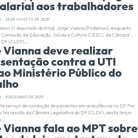
salarial aos trabalhadores
O
-
26 DE AGOSTO DE 2020
a (Podemos), enquanto
a Comissão de Educação, Saúde e Cultura (CESC), da Câmara
 DF (CLDF),...
 Vianna deve realizar
sentação contra a UTI
ao Ministério Público do
alho
O
-
9 DE JUNHO DE 2020
a serviço de condução de pacientes em ambulâncias no DF Por
 terça-
...
 Vianna fala ao MPT sobre