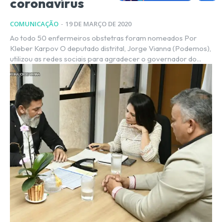
coronavírus
COMUNICAÇÃO
-
19 DE MARÇO DE 2020
Ao todo 50 enfermeiros obstetras foram nomeados Por
Kleber Karpov O deputado distrital, Jorge Vianna (Podemos),
utilizou as redes sociais para agradecer o governador do...