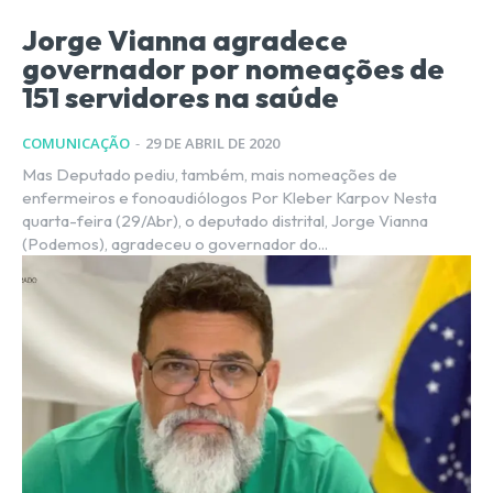
Jorge Vianna agradece
governador por nomeações de
151 servidores na saúde
COMUNICAÇÃO
-
29 DE ABRIL DE 2020
Mas Deputado pediu, também, mais nomeações de
enfermeiros e fonoaudiólogos Por Kleber Karpov Nesta
quarta-feira (29/Abr), o deputado distrital, Jorge Vianna
(Podemos), agradeceu o governador do...