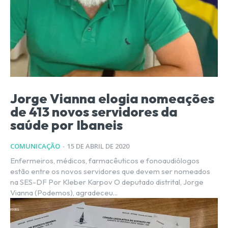
Jorge Vianna elogia nomeações
de 413 novos servidores da
saúde por Ibaneis
COMUNICAÇÃO
-
15 DE ABRIL DE 2020
Enfermeiros, médicos, farmacêuticos e fonoaudiólogos
estão entre os novos servidores que devem ser nomeados
na SES-DF Por Kleber Karpov O deputado distrital, Jorge
Vianna (Podemos), agradeceu...