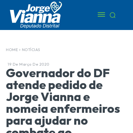
HOME
NOTÍCIAS
19 De Março De 2020
Governador do DF
atende pedido de
Jorge Vianna e
nomeia enfermeiros
para ajudar no
combate ao