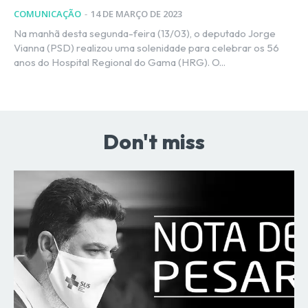
COMUNICAÇÃO
-
14 DE MARÇO DE 2023
Na manhã desta segunda-feira (13/03), o deputado Jorge
Vianna (PSD) realizou uma solenidade para celebrar os 56
anos do Hospital Regional do Gama (HRG). O...
Don't miss