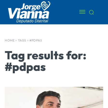
HOME
TAGS
#PDPAS
Tag results for:
#pdpas