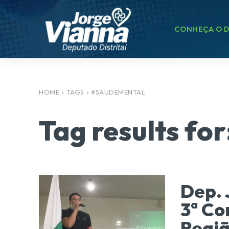
CONHEÇA O D
HOME
TAGS
#SAUDEMENTAL
Tag results for
Dep. 
3ª Co
Regiã