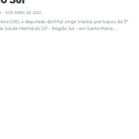
O
-
8 DE ABRIL DE 2022
ira (08), o deputado distrital Jorge Vianna, participou da 3ª
e Saúde Mental do DF - Região Sul – em Santa Maria....