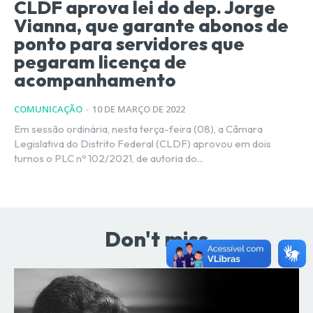
CLDF aprova lei do dep. Jorge
Vianna, que garante abonos de
ponto para servidores que
pegaram licença de
acompanhamento
COMUNICAÇÃO
-
10 DE MARÇO DE 2022
Em sessão ordinária, nesta terça-feira (08), a Câmara
Legislativa do Distrito Federal (CLDF) aprovou em dois
turnos o PLC nº 102/2021, de autoria do...
Don't miss