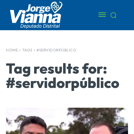
HOME
TAGS
#SERVIDORPÚBLICO
Tag results for:
#servidorpúblico