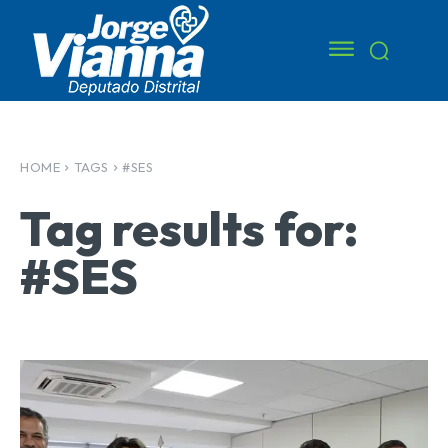
HOME
TAGS
#SES
Tag results for:
#SES