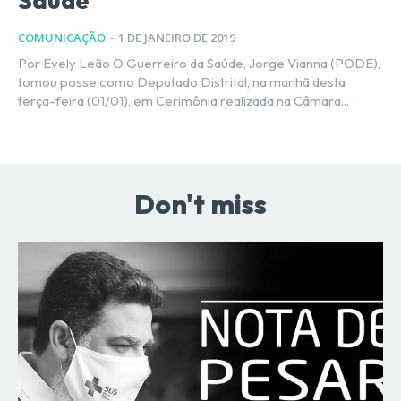
Saúde
COMUNICAÇÃO
-
1 DE JANEIRO DE 2019
Por Evely Leão O Guerreiro da Saúde, Jorge Vianna (PODE),
tomou posse como Deputado Distrital, na manhã desta
terça-feira (01/01), em Cerimônia realizada na Câmara...
Don't miss