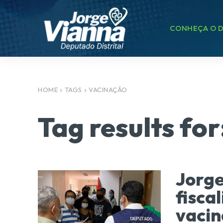
CONHEÇA O D
HOME
TAGS
VACINAÇÃO
Tag results for
Jorge
fisca
vacin