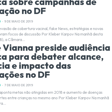
ca sobre campanhas de
ação no DF
O
-
9 DE MAIO DE 2019
asão de cobertura vacinal, fake News, estratégias e novas
e discussão Por Kleber Karpov Na manhã desta
8), a Câmara...
 Vianna preside audiência
ca para debater alcance,
cia e impacto das
ações no DF
O
-
7 DE MAIO DE 2019
aponta metas não atingidas em 2018 e aumento de doenças
tre crianças no mesmo ano Por Kleber Karpov Na manhã
a...