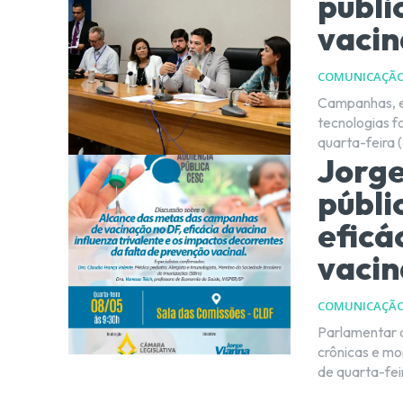
publi
vacin
COMUNICAÇÃ
Campanhas, ev
tecnologias foram focos d
quarta-feira (
Jorge
públi
eficá
vacin
COMUNICAÇÃ
Parlamentar 
crônicas e mortes en
de quarta-feir