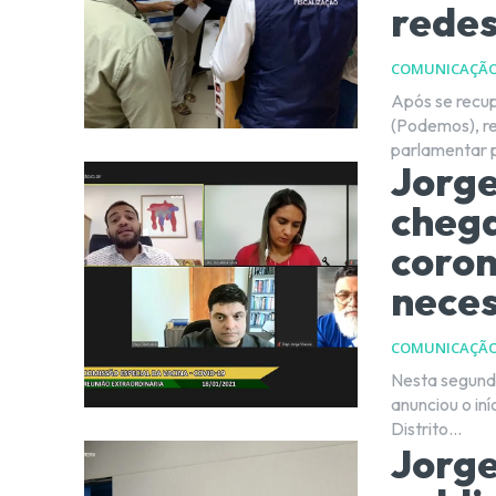
redes
COMUNICAÇÃ
Após se recup
(Podemos), re
parlamentar p
Jorg
chega
coron
neces
COMUNICAÇÃ
Nesta segunda
anunciou o in
Distrito...
Jorge