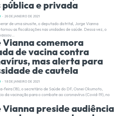
 pública e privada
O
-
26 DE JANEIRO DE 2021
erar de uma sinusite, o deputado distrital, Jorge Vianna
tornou as fiscalizações nas unidades de saúde. Dessa vez, o
assou...
e Vianna comemora
da de vacina contra
avírus, mas alerta para
sidade de cautela
O
-
18 DE JANEIRO DE 2021
-feira (18), o secretário de Saúde do DF, Osnei Okumoto,
ício da vacinação para o combate ao coronavírus (Covid-19), no
 Vianna preside audiência