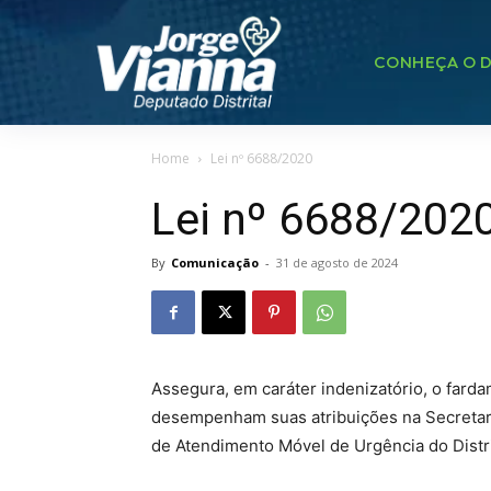
CONHEÇA O D
Home
Lei nº 6688/2020
Lei nº 6688/202
By
Comunicação
-
31 de agosto de 2024
Assegura, em caráter indenizatório, o farda
desempenham suas atribuições na Secretari
de Atendimento Móvel de Urgência do Distr