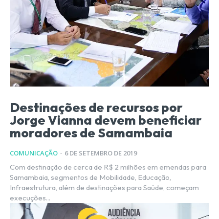
Destinações de recursos por
Jorge Vianna devem beneficiar
moradores de Samambaia
COMUNICAÇÃO
-
6 DE SETEMBRO DE 2019
Com destinação de cerca de R$ 2 milhões em emendas para
Samambaia, segmentos de Mobilidade, Educação,
Infraestrutura, além de destinações para Saúde, começam
execuções...