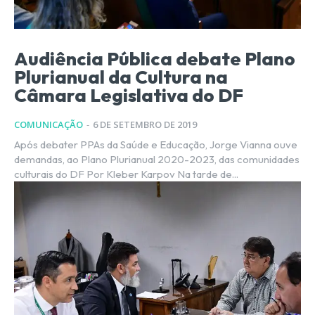
Audiência Pública debate Plano
Plurianual da Cultura na
Câmara Legislativa do DF
COMUNICAÇÃO
-
6 DE SETEMBRO DE 2019
Após debater PPAs da Saúde e Educação, Jorge Vianna ouve
demandas, ao Plano Plurianual 2020-2023, das comunidades
culturais do DF Por Kleber Karpov Na tarde de...