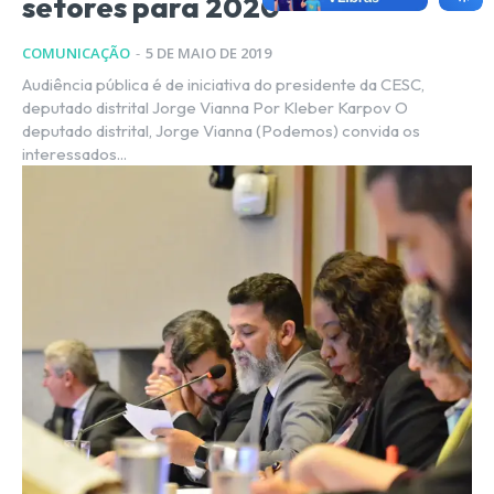
setores para 2020
COMUNICAÇÃO
-
5 DE MAIO DE 2019
Audiência pública é de iniciativa do presidente da CESC,
deputado distrital Jorge Vianna Por Kleber Karpov O
deputado distrital, Jorge Vianna (Podemos) convida os
interessados...