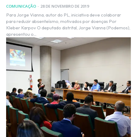
COMUNICAÇÃO
-
28 DE NOVEMBRO DE 2019
Para Jorge Vianna, autor do PL, iniciativa deve colaborar
para reduzir absenteísmo, motivados por doenças Por
Kleber Karpov O deputado distrital, Jorge Vianna (Podemos),
apresentou o...