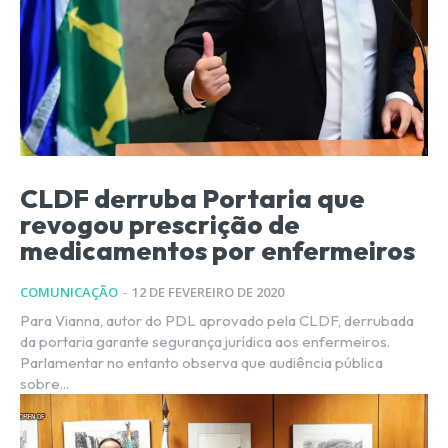
CLDF derruba Portaria que
revogou prescrição de
medicamentos por enfermeiros
COMUNICAÇÃO
-
12 DE FEVEREIRO DE 2020
Para Vianna, autor do PDL aprovado pela CLDF, derrubada
da portaria garante segurança jurídica aos enfermeiros.
Parlamentar no entanto observa que audiência pública
sobre...