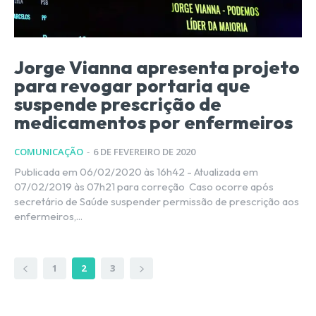
Jorge Vianna apresenta projeto
para revogar portaria que
suspende prescrição de
medicamentos por enfermeiros
COMUNICAÇÃO
-
6 DE FEVEREIRO DE 2020
Publicada em 06/02/2020 às 16h42 - Atualizada em
07/02/2019 às 07h21 para correção Caso ocorre após
secretário de Saúde suspender permissão de prescrição aos
enfermeiros,...
1
2
3