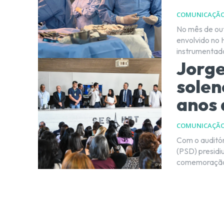
COMUNICAÇÃ
No mês de ou
envolvido no 
instrumentado
Jorge
sole
anos
COMUNICAÇÃ
Com o auditór
(PSD) presidi
comemoração