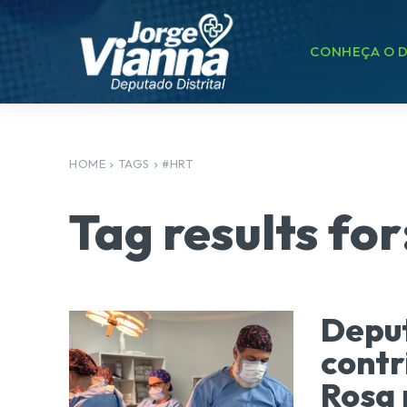
CONHEÇA O D
HOME
TAGS
#HRT
Tag results for
Depu
contr
Rosa