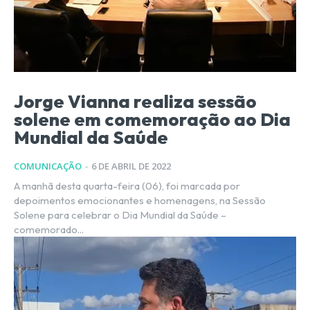
Jorge Vianna realiza sessão
solene em comemoração ao Dia
Mundial da Saúde
COMUNICAÇÃO
-
6 DE ABRIL DE 2022
A manhã desta quarta-feira (06), foi marcada por
depoimentos emocionantes e homenagens, na Sessão
Solene para celebrar o Dia Mundial da Saúde –
comemorado...