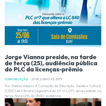
Jorge Vianna preside, na tarde
de terça (25), audiência pública
do PLC da licenças-prêmio
COMUNICAÇÃO
-
23 DE JUNHO DE 2019
Por Kleber Karpov A Comissão de Educação, Saúde e Cultura
(CESC) da Câmara Legislativa do DF (CLDF), deve realizar, na
terça-feira (25), às 13h30, audiência...