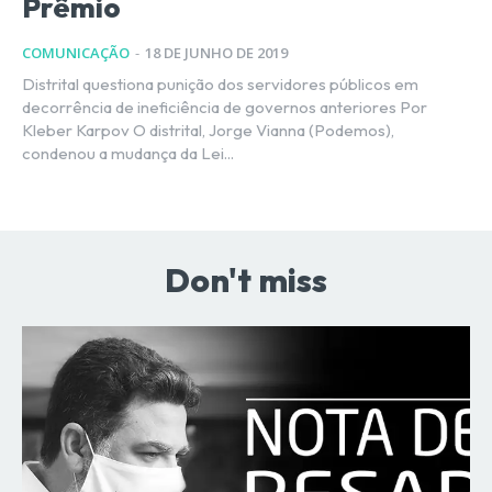
Prêmio
COMUNICAÇÃO
-
18 DE JUNHO DE 2019
Distrital questiona punição dos servidores públicos em
decorrência de ineficiência de governos anteriores Por
Kleber Karpov O distrital, Jorge Vianna (Podemos),
condenou a mudança da Lei...
Don't miss