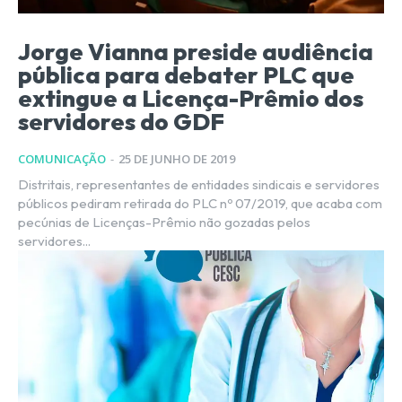
Jorge Vianna preside audiência
pública para debater PLC que
extingue a Licença-Prêmio dos
servidores do GDF
COMUNICAÇÃO
-
25 DE JUNHO DE 2019
Distritais, representantes de entidades sindicais e servidores
públicos pediram retirada do PLC nº 07/2019, que acaba com
pecúnias de Licenças-Prêmio não gozadas pelos
servidores...