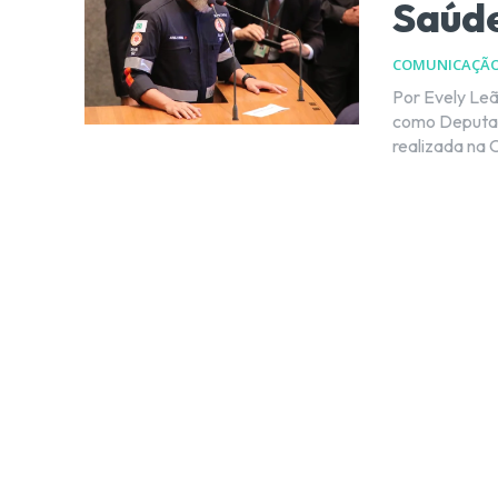
Saúd
COMUNICAÇÃ
Por Evely Leão O Guerreiro da Saúde, Jorge Vianna (PODE), to
como Deputado
realizada na 