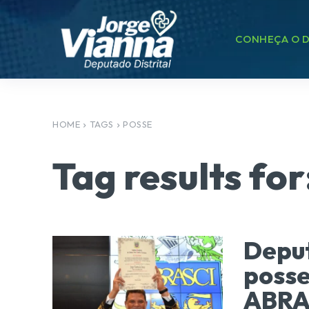
CONHEÇA O D
HOME
TAGS
POSSE
Tag results for
Depu
posse
ABRA