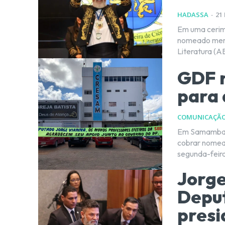
HADASSA
-
21
Em uma cerimô
nomeado membr
Literatura (A
GDF n
para 
COMUNICAÇÃ
Em Samambaia
cobrar nomeações do
segunda-feira
Jorge
Deput
presi