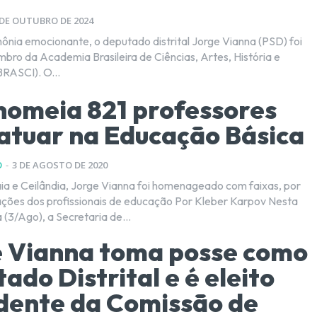
 DE OUTUBRO DE 2024
nia emocionante, o deputado distrital Jorge Vianna (PSD) foi
o da Academia Brasileira de Ciências, Artes, História e
BRASCI). O...
omeia 821 professores
atuar na Educação Básica
O
-
3 DE AGOSTO DE 2020
 e Ceilândia, Jorge Vianna foi homenageado com faixas, por
s profissionais de educação Por Kleber Karpov Nesta
 (3/Ago), a Secretaria de...
 Vianna toma posse como
ado Distrital e é eleito
dente da Comissão de