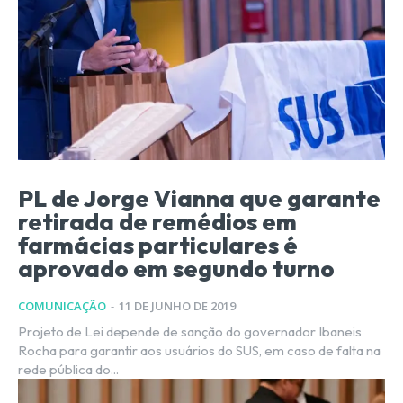
PL de Jorge Vianna que garante
retirada de remédios em
farmácias particulares é
aprovado em segundo turno
COMUNICAÇÃO
-
11 DE JUNHO DE 2019
Projeto de Lei depende de sanção do governador Ibaneis
Rocha para garantir aos usuários do SUS, em caso de falta na
rede pública do...