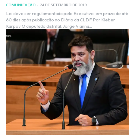
COMUNICAÇÃO
-
24 DE SETEMBRO DE 2019
Lei deve ser regulamentada pelo Executivo, em prazo de até
60 dias após publicação no Diário da CLDF Por Kleber
Karpov O deputado distrital, Jorge Vianna...