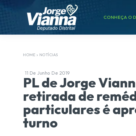
CONHEÇA O D
HOME
NOTÍCIAS
11 De Junho De 2019
PL de Jorge Vian
retirada de remé
particulares é a
turno