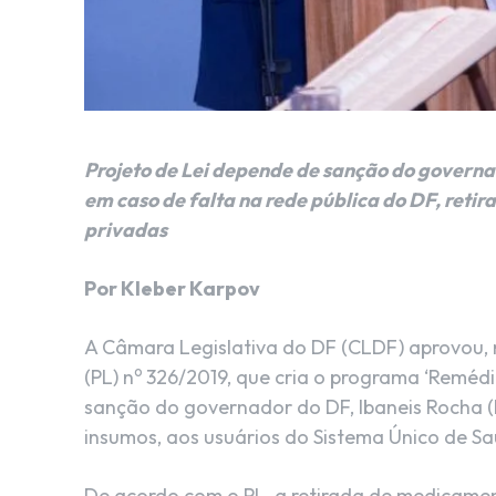
Projeto de Lei depende de sanção do governa
em caso de falta na rede pública do DF, ret
privadas
Por Kleber Karpov
A Câmara Legislativa do DF (CLDF) aprovou, na
o
(PL) n
326/2019, que cria o programa ‘Reméd
sanção do governador do DF, Ibaneis Rocha 
insumos, aos usuários do Sistema Único de S
De acordo com o PL, a retirada de medicamen